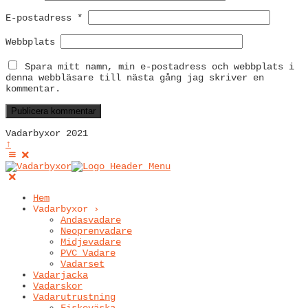
E-postadress
*
Webbplats
Spara mitt namn, min e-postadress och webbplats i
denna webbläsare till nästa gång jag skriver en
kommentar.
Vadarbyxor 2021
↑
Hem
Vadarbyxor ›
Andasvadare
Neoprenvadare
Midjevadare
PVC Vadare
Vadarset
Vadarjacka
Vadarskor
Vadarutrustning
Fiskeväska