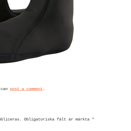
u can
post a comment
.
ubliceras.
Obligatoriska fält är märkta
*