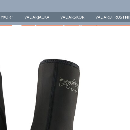
sockor
YXOR ›
VADARJACKA
VADARSKOR
VADARUTRUSTNI
 × 600
in
Vadarbyxor – Få tips och guidning i marknadens