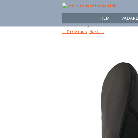
Vadarbyxor – Vadar
HEM
VADARB
Published
juli 31, 2022
at
600
← Previous
Next →