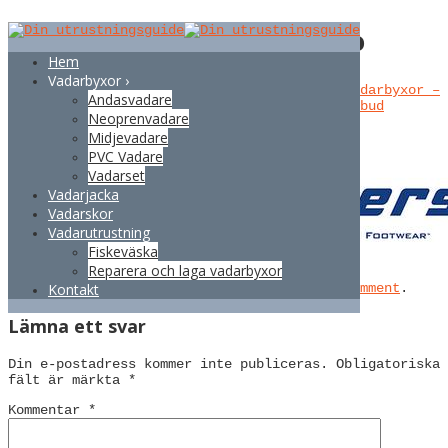
Vadarbyxor – Korkers Logo
Hem
Vadarbyxor ›
Published
januari 9, 2017
at
480 × 146
in
Vadarbyxor –
Andasvadare
Få tips och guidning i marknadens vadarbyxutbud
Neoprenvadare
← Previous
Next →
Midjevadare
PVC Vadare
Vadarset
Vadarjacka
Vadarskor
Vadarutrustning
Fiskeväska
Reparera och laga vadarbyxor
Trackbacks are closed, but you can
post a comment
.
Kontakt
Lämna ett svar
Din e-postadress kommer inte publiceras.
Obligatoriska
fält är märkta
*
Kommentar
*