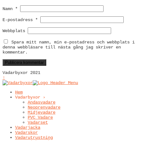
Namn
*
E-postadress
*
Webbplats
Spara mitt namn, min e-postadress och webbplats i
denna webbläsare till nästa gång jag skriver en
kommentar.
Vadarbyxor 2021
↑
Hem
Vadarbyxor ›
Andasvadare
Neoprenvadare
Midjevadare
PVC Vadare
Vadarset
Vadarjacka
Vadarskor
Vadarutrustning